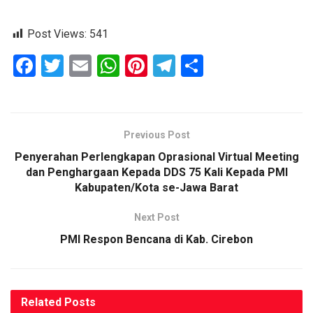
Post Views:
541
F
T
E
W
Pi
T
S
a
wi
m
h
nt
el
h
ce
tt
ail
at
er
e
ar
b
er
s
es
gr
e
Previous Post
o
A
t
a
Penyerahan Perlengkapan Oprasional Virtual Meeting
o
p
m
dan Penghargaan Kepada DDS 75 Kali Kepada PMI
Kabupaten/Kota se-Jawa Barat
k
p
Next Post
PMI Respon Bencana di Kab. Cirebon
Related
Posts